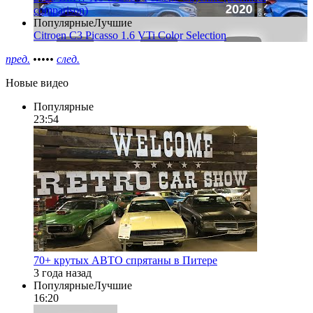
comparison)
Популярные
Лучшие
Citroen C3 Picasso 1.6 VTi Color Selection
пред.
•
•
•
•
•
след.
Новые видео
Популярные
23:54
70+ крутых АВТО спрятаны в Питере
3 года назад
Популярные
Лучшие
16:20