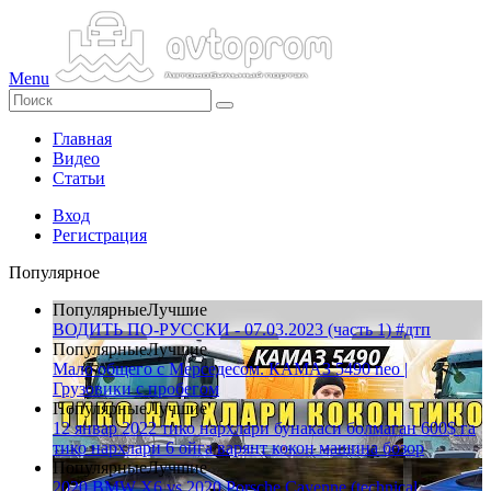
Menu
Главная
Видео
Статьи
Вход
Регистрация
Популярное
Популярные
Лучшие
ВОДИТЬ ПО-РУССКИ - 07.03.2023 (часть 1) #дтп
Популярные
Лучшие
Мало общего с Мерседесом. КАМАЗ 5490 neo |
Грузовики с пробегом
Популярные
Лучшие
12 январ 2022 тико нархлари бунакаси болмаган 600$ га
тико нархлари 6 ойга варянт кокон машина бозор
Популярные
Лучшие
2020 BMW X6 vs 2020 Porsche Cayenne (technical