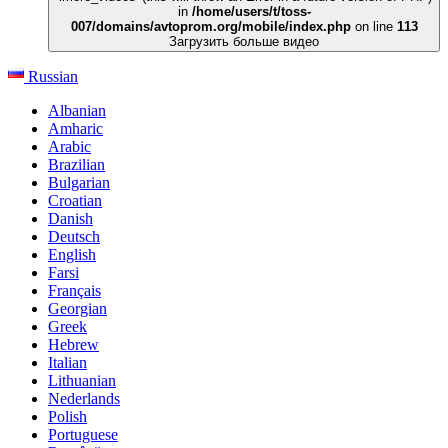
in
/home/users/t/toss-
007/domains/avtoprom.org/mobile/index.php
on line
113
Загрузить больше видео
Russian
Albanian
Amharic
Arabic
Brazilian
Bulgarian
Croatian
Danish
Deutsch
English
Farsi
Français
Georgian
Greek
Hebrew
Italian
Lithuanian
Nederlands
Polish
Portuguese