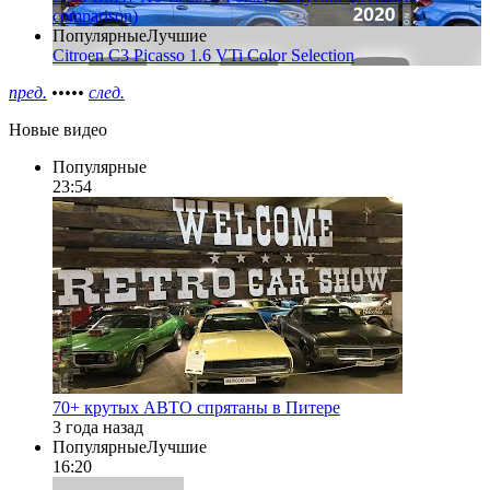
comparison)
Популярные
Лучшие
Citroen C3 Picasso 1.6 VTi Color Selection
пред.
•
•
•
•
•
след.
Новые видео
Популярные
23:54
70+ крутых АВТО спрятаны в Питере
3 года назад
Популярные
Лучшие
16:20