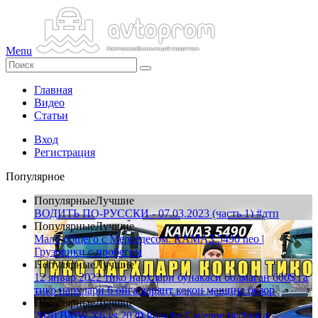
Menu
Главная
Видео
Статьи
Вход
Регистрация
Популярное
Популярные
Лучшие
ВОДИТЬ ПО-РУССКИ - 07.03.2023 (часть 1) #дтп
Популярные
Лучшие
Мало общего с Мерседесом. КАМАЗ 5490 neo |
Грузовики с пробегом
Популярные
Лучшие
12 январ 2022 тико нархлари бунакаси болмаган 600$ га
тико нархлари 6 ойга варянт кокон машина бозор
Популярные
Лучшие
2020 BMW X6 vs 2020 Porsche Cayenne (technical