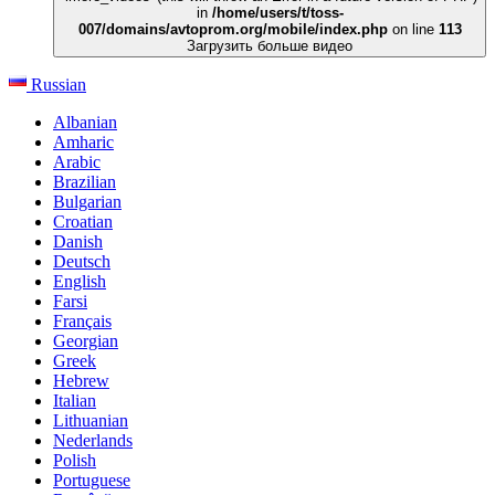
in
/home/users/t/toss-
007/domains/avtoprom.org/mobile/index.php
on line
113
Загрузить больше видео
Russian
Albanian
Amharic
Arabic
Brazilian
Bulgarian
Croatian
Danish
Deutsch
English
Farsi
Français
Georgian
Greek
Hebrew
Italian
Lithuanian
Nederlands
Polish
Portuguese