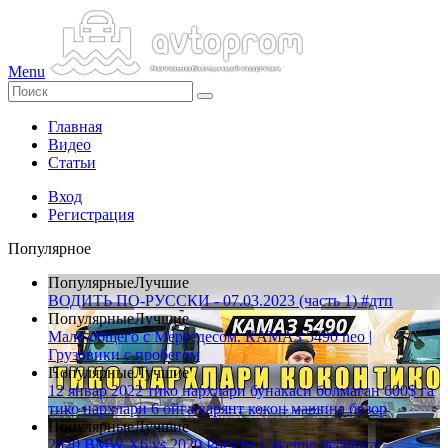
Menu
Главная
Видео
Статьи
Вход
Регистрация
Популярное
Популярные
Лучшие
ВОДИТЬ ПО-РУССКИ - 07.03.2023 (часть 1) #дтп
Популярные
Лучшие
Мало общего с Мерседесом. КАМАЗ 5490 neo |
Грузовики с пробегом
Популярные
Лучшие
12 январ 2022 тико нархлари бунакаси болмаган 600$ га
тико нархлари 6 ойга варянт кокон машина бозор
Популярные
Лучшие
2020 BMW X6 vs 2020 Porsche Cayenne (technical