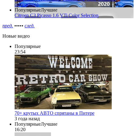
comparison)
Популярные
Лучшие
Citroen C3 Picasso 1.6 VTi Color Selection
пред.
•
•
•
•
•
след.
Новые видео
Популярные
23:54
70+ крутых АВТО спрятаны в Питере
3 года назад
Популярные
Лучшие
16:20