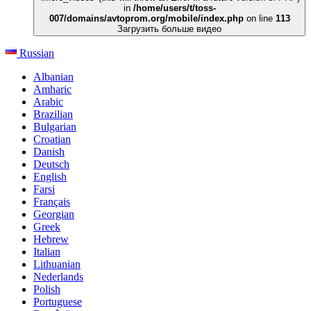
in
/home/users/t/toss-
007/domains/avtoprom.org/mobile/index.php
on line
113
Загрузить больше видео
Russian
Albanian
Amharic
Arabic
Brazilian
Bulgarian
Croatian
Danish
Deutsch
English
Farsi
Français
Georgian
Greek
Hebrew
Italian
Lithuanian
Nederlands
Polish
Portuguese